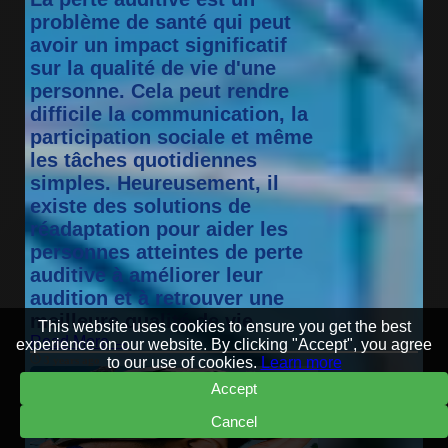
problème de santé qui peut
avoir un impact significatif
sur la qualité de vie d'une
personne. Cela peut rendre
difficile la communication, la
participation sociale et même
les tâches quotidiennes
simples. Heureusement, il
existe des solutions de
réadaptation pour aider les
personnes atteintes de perte
auditive à améliorer leur
audition et à retrouver une
meilleure qualité de vie.
This website uses cookies to ensure you get the best
Read More →
experience on our website. By clicking "Accept", you agree
3 years ago
to our use of cookies.
Learn more
Accept
Cancel