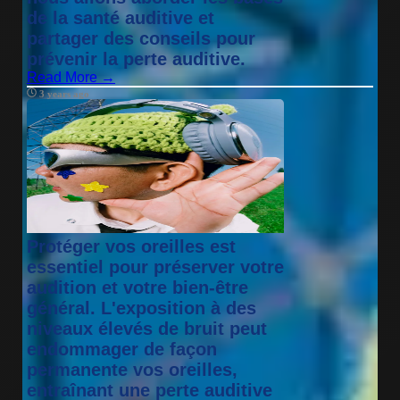
de la santé auditive et
partager des conseils pour
prévenir la perte auditive.
Read More →
3 years ago
Protéger vos oreilles est
essentiel pour préserver votre
audition et votre bien-être
général. L'exposition à des
niveaux élevés de bruit peut
endommager de façon
permanente vos oreilles,
entraînant une perte auditive