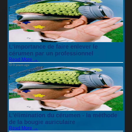
L'importance de faire enlever le
cérumen par un professionnel
Read More →
3 years ago
L'élimination du cérumen - la méthode
de la bougie auriculaire
Read More →