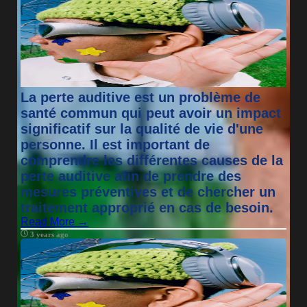
La perte auditive est un problème de
santé commun qui peut avoir un impact
significatif sur la qualité de vie d'une
personne. Il est important de
comprendre les différentes causes de la
perte auditive afin de prendre des
mesures préventives et de chercher un
traitement approprié en cas de besoin.
Read More →
3 years ago