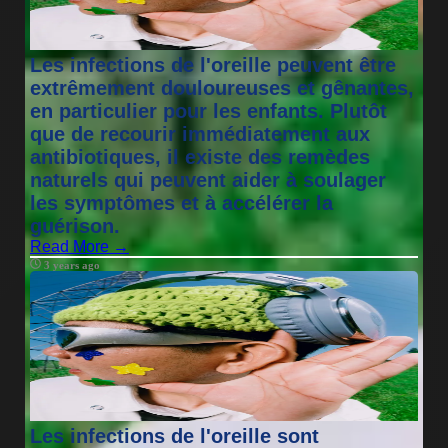
Les infections de l'oreille peuvent être
extrêmement douloureuses et gênantes,
en particulier pour les enfants. Plutôt
que de recourir immédiatement aux
antibiotiques, il existe des remèdes
naturels qui peuvent aider à soulager
les symptômes et à accélérer la
guérison.
Read More →
3 years ago
Les infections de l'oreille sont