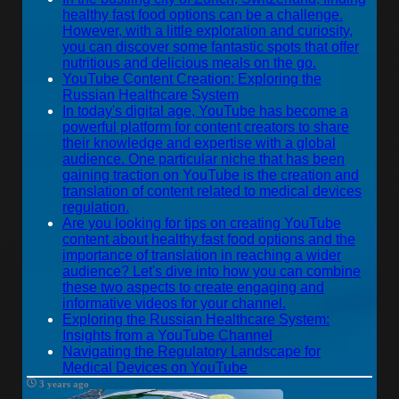
healthy fast food options can be a challenge.
However, with a little exploration and curiosity,
you can discover some fantastic spots that offer
nutritious and delicious meals on the go.
YouTube Content Creation: Exploring the
Russian Healthcare System
In today's digital age, YouTube has become a
powerful platform for content creators to share
their knowledge and expertise with a global
audience. One particular niche that has been
gaining traction on YouTube is the creation and
translation of content related to medical devices
regulation.
Are you looking for tips on creating YouTube
content about healthy fast food options and the
importance of translation in reaching a wider
audience? Let's dive into how you can combine
these two aspects to create engaging and
informative videos for your channel.
Exploring the Russian Healthcare System:
Insights from a YouTube Channel
Navigating the Regulatory Landscape for
Medical Devices on YouTube
3 years ago