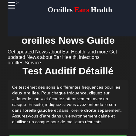
>
☰
×
Oreilles
Ears
Health
Useful
links
Home
oreilles News Guide
Definitions
Get updated News about Ear Health, and more
Get
updated News about Ear Health, Infections
Terminologies
oreilles Service
Test Auditif Détaillé
Socials
Ce test émet des sons à différentes fréquences pour
les
Facebook
deux oreilles
. Pour chaque fréquence, cliquez sur
« Jouer le son » et écoutez attentivement avec un
Instagram
casque. Ensuite, indiquez si vous avez entendu le son
dans l’oreille
gauche
et dans l’oreille
droite
séparément.
Twitter
Assurez-vous d’être dans un environnement calme et
d’utiliser un casque pour de meilleurs résultats.
Telegram