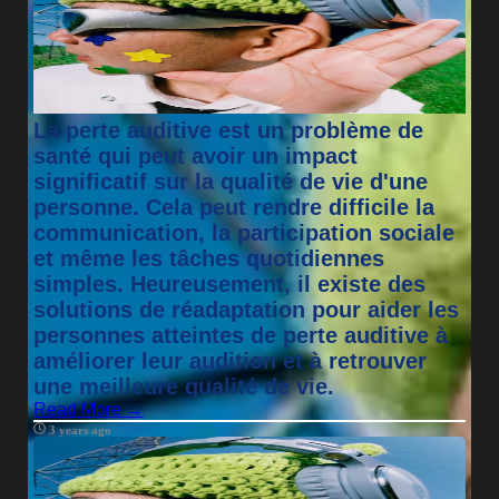
La perte auditive est un problème de
santé qui peut avoir un impact
significatif sur la qualité de vie d'une
personne. Cela peut rendre difficile la
communication, la participation sociale
et même les tâches quotidiennes
simples. Heureusement, il existe des
solutions de réadaptation pour aider les
personnes atteintes de perte auditive à
améliorer leur audition et à retrouver
une meilleure qualité de vie.
Read More →
3 years ago