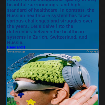
beautiful surroundings, and high
standard of healthcare. In contrast, the
Russian healthcare system has faced
various challenges and struggles over
the years. Let's delve into the
differences between the healthcare
systems in Zurich, Switzerland, and
Russia.
Read More →
Category :
9 months ago