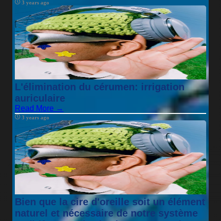
3 years ago
L'élimination du cérumen: irrigation
auriculaire
Read More →
3 years ago
Bien que la cire d'oreille soit un élément
naturel et nécessaire de notre système