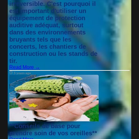
irréversible. C'est pourquoi il
est important d'utiliser un
équipement de protection
auditive adéquat, surtout
dans des environnements
bruyants tels que les
concerts, les chantiers de
construction ou les stands de
tir.
Read More →
3 years ago
**Conseils de base pour
prendre soin de vos oreilles**