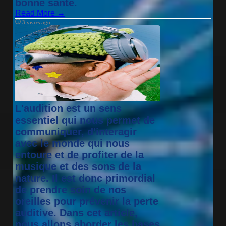
bonne santé.
Read More →
3 years ago
L'audition est un sens
essentiel qui nous permet de
communiquer, d'interagir
avec le monde qui nous
entoure et de profiter de la
musique et des sons de la
nature. Il est donc primordial
de prendre soin de nos
oreilles pour prévenir la perte
auditive. Dans cet article,
nous allons aborder les bases