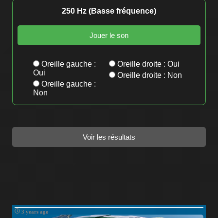
Help &
250 Hz (Basse fréquence)
Support
Contact
Jouer le son
About
Us
Oreille gauche :
Oreille droite : Oui
Oui
Oreille droite : Non
Write
Oreille gauche :
for Us
Non
3 years ago