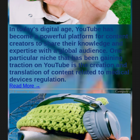
In today's digital age, YouTube has
become a powerful platform for content
creators to share their knowledge and
expertise with a global audience. One
particular niche that has been gaining
traction on YouTube is the creation and
translation of content related to medical
devices regulation.
Read More →
Category :
9 months ago