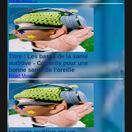
Read More →
3 years ago
Titre : Les bases de la santé
auditive - Conseils pour une
bonne santé de l'oreille
Read More →
3 years ago
La perte auditive est un