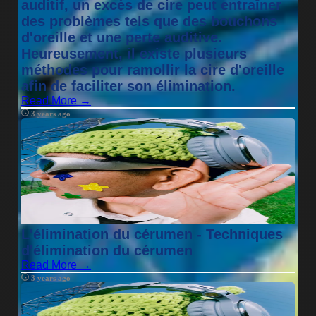
auditif, un excès de cire peut entraîner
des problèmes tels que des bouchons
d'oreille et une perte auditive.
Heureusement, il existe plusieurs
méthodes pour ramollir la cire d'oreille
afin de faciliter son élimination.
Read More →
3 years ago
L'élimination du cérumen - Techniques
d'élimination du cérumen
Read More →
3 years ago