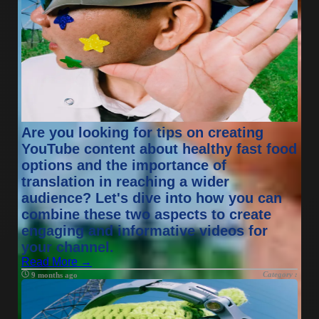
Are you looking for tips on creating
YouTube content about healthy fast food
options and the importance of
translation in reaching a wider
audience? Let's dive into how you can
combine these two aspects to create
engaging and informative videos for
your channel.
Read More →
Category :
9 months ago