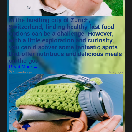
In the bustling city of Zurich,
Switzerland, finding healthy fast food
options can be a challenge. However,
with a little exploration and curiosity,
you can discover some fantastic spots
that offer nutritious and delicious meals
on the go.
Read More →
Category :
9 months ago