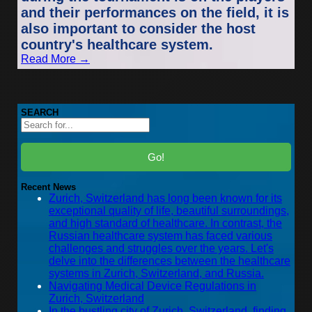
and their performances on the field, it is
also important to consider the host
country's healthcare system.
Read More →
SEARCH
Go!
Recent News
Zurich, Switzerland has long been known for its
exceptional quality of life, beautiful surroundings,
and high standard of healthcare. In contrast, the
Russian healthcare system has faced various
challenges and struggles over the years. Let's
delve into the differences between the healthcare
systems in Zurich, Switzerland, and Russia.
Navigating Medical Device Regulations in
Zurich, Switzerland
In the bustling city of Zurich, Switzerland, finding