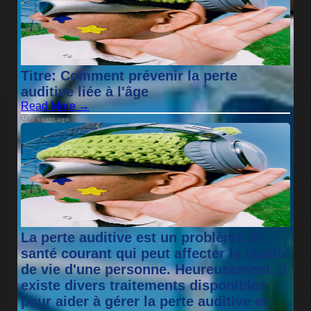
Titre: Comment prévenir la perte
auditive liée à l'âge
Read More →
3 years ago
La perte auditive est un problème de
santé courant qui peut affecter la qualité
de vie d'une personne. Heureusement, il
existe divers traitements disponibles
pour aider à gérer la perte auditive et