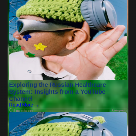
Exploring the Russian Healthcare
System: Insights from a YouTube
Channel
Read More →
Category :
9 months ago