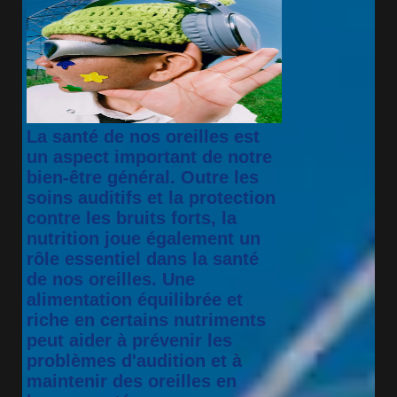
La santé de nos oreilles est
un aspect important de notre
bien-être général. Outre les
soins auditifs et la protection
contre les bruits forts, la
nutrition joue également un
rôle essentiel dans la santé
de nos oreilles. Une
alimentation équilibrée et
riche en certains nutriments
peut aider à prévenir les
problèmes d'audition et à
maintenir des oreilles en