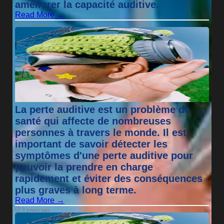
améliorer la capacité auditive.
Read More →
3 years ago
La perte auditive est un problème de
santé qui affecte de nombreuses
personnes à travers le monde. Il est
important de savoir détecter les
symptômes d'une perte auditive pour
pouvoir la prendre en charge
rapidement et éviter des conséquences
plus graves à long terme.
Read More →
3 years ago