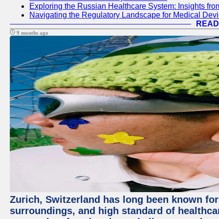
Exploring the Russian Healthcare System: Insights f
Navigating the Regulatory Landscape for Medical Dev
READ
9 months ago
Zurich, Switzerland has long been known for i
surroundings, and high standard of healthcar