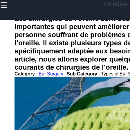
☰
Oreilles
×
Useful
links
Les chirurgies de l'oreille sont de
Home
importantes qui peuvent améliorer l
personne souffrant de problèmes d
l'oreille. Il existe plusieurs types 
oreilles
spécifiquement adaptée aux besoin
article, nous allons explorer quel
Socials
courants de chirurgies de l'oreille.
Category :
Ear Surgery
|
Sub Category :
Types of Ear 
Facebook
Instagram
Twitter
Telegram
Help &