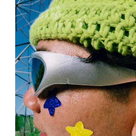
Support
Contact
About
Us
Write
for Us