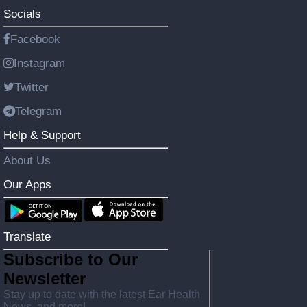
Socials
Facebook
Instagram
Twitter
Telegram
Help & Support
About Us
Our Apps
Translate
Subscribe to Our
Newsletter
Stay up to date with the latest Ear Health
News, and more!