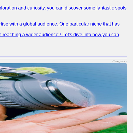
xploration and curiosity, you can discover some fantastic spots
tise with a global audience. One particular niche that has
 in reaching a wider audience? Let's dive into how you can
Category :