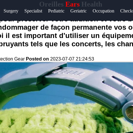
Oreilles
Ears
Health
Surgery
Specialist
Pediatric
Geriatric
Occupation
Check
 pour préserver votre audition et votre b
endommager de façon permanente vos ore
oi il est important d'utiliser un équipe
uyants tels que les concerts, les chan
tection Gear
Posted on
2023-07-07 21:24:53