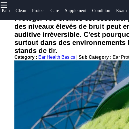
☰
×
Useful
Socials
Help &
Pain
Clean
Protect
Care
Supplement
Condition
Exam
links
Support
Protéger vos oreilles est essentiel
oreilles
des niveaux élevés de bruit peut 
Home
Facebook
Contact
auditive irréversible. C'est pourqu
About
surtout dans des environnements br
Instagram
Us
stands de tir.
Twitter
Category :
Ear Health Basics
|
Sub Category :
Ear Pro
Write
for Us
Telegram