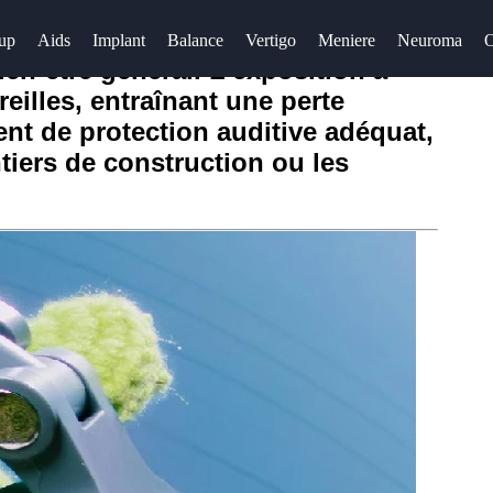
up
Aids
Implant
Balance
Vertigo
Meniere
Neuroma
O
ien-être général. L'exposition à
illes, entraînant une perte
ment de protection auditive adéquat,
tiers de construction ou les