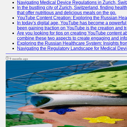
Navigating Medical Device Regulations in Zurich, Swit
In the bustling city of Zurich, Switzerland, finding heal
that offer nutritious and delicious meals on the go.
YouTube Content Creation: Exploring the Russian Hea
In today's digital age, YouTube has become a powerful p
been gaining traction on YouTube is the creation and tr
Are you looking for tips on creating YouTube content ab
combine these two aspects to create engaging and info
Exploring the Russian Healthcare System: Insights f
Navigating the Regulatory Landscape for Medical Dev
9 months ago