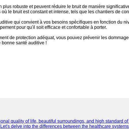
n plus robuste et peuvent réduire le bruit de manière significativ
ù le bruit est constant et intense, tels que les chantiers de con
auditive qui convient à vos besoins spécifiques en fonction du n
ement pour qu'il soit efficace et confortable à porter.
ement de protection adéquat, vous pouvez prévenir les dommages 
e bonne santé auditive !
onal quality of life, beautiful surroundings, and high standard o
Let's delve into the differences between the healthcare systems