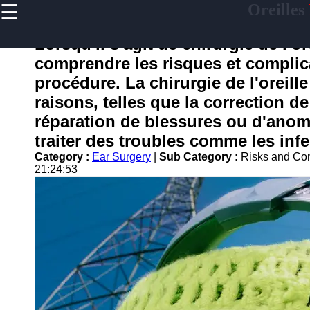
☰
Oreilles
×
Useful
links
Lorsqu'il s'agit de chirurgie de l'or
Home
comprendre les risques et complic
procédure. La chirurgie de l'oreill
raisons, telles que la correction d
oreilles
réparation de blessures ou d'anom
traiter des troubles comme les infe
Socials
Category :
Ear Surgery
|
Sub Category :
Risks and Com
21:24:53
Facebook
Instagram
Twitter
Telegram
Help &