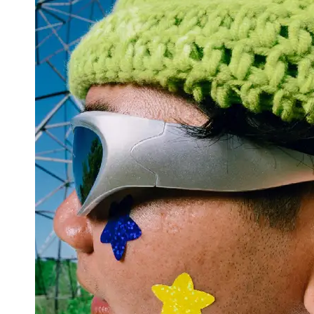
Support
Contact
About
Us
Write
for Us