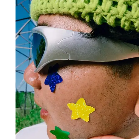
Support
Contact
About
Us
Write
for Us