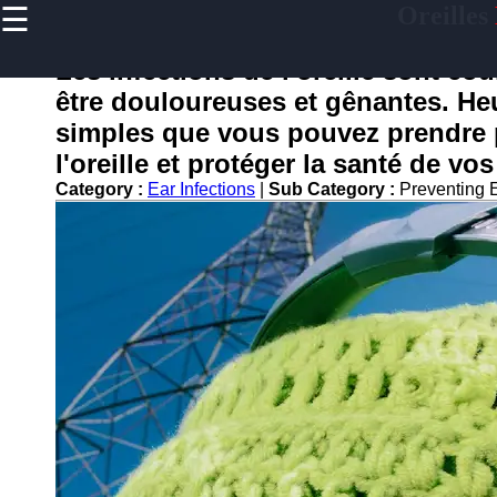
☰
Oreilles
×
Useful
links
Les infections de l'oreille sont co
Home
être douloureuses et gênantes. He
simples que vous pouvez prendre p
l'oreille et protéger la santé de vos
oreilles
Category :
Ear Infections
|
Sub Category :
Preventing E
Socials
Facebook
Instagram
Twitter
Telegram
Help &