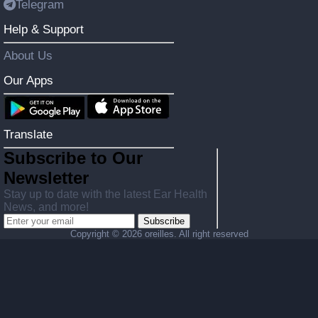
Telegram
Help & Support
About Us
Our Apps
Translate
Subscribe to Our
Newsletter
Stay up to date with the latest Ear Health
News, and more!
Subscribe
Copyright ©
2026 oreilles. All right reserved