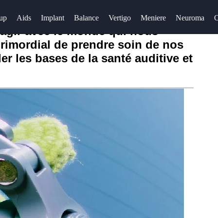
up
Aids
Implant
Balance
Vertigo
Meniere
Neuroma
O
ragir avec le monde qui nous
 primordial de prendre soin de nos
der les bases de la santé auditive et