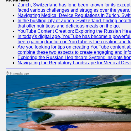
Recent News
Zurich, Switzerland has long been known for its excepti
faced various challenges and struggles over the years. 
Navigating Medical Device Regulations in Zurich, Swit
In the bustling city of Zurich, Switzerland, finding heal
that offer nutritious and delicious meals on the go.
YouTube Content Creation: Exploring the Russian Hea
In today's digital age, YouTube has become a powerful p
been gaining traction on YouTube is the creation and tr
Are you looking for tips on creating YouTube content ab
combine these two aspects to create engaging and info
Exploring the Russian Healthcare System: Insights f
Navigating the Regulatory Landscape for Medical Dev
9 months ago