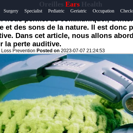
Oreilles
Ears
Health
Surgery
Specialist
Pediatric
Geriatric
Occupation
Check
qui nous permet de communiquer, d'inte
e et des sons de la nature. Il est donc
tive. Dans cet article, nous allons abor
 la perte auditive.
 Loss Prevention
Posted on
2023-07-07 21:24:53