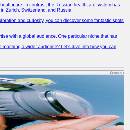
f healthcare. In contrast, the Russian healthcare system has
 in Zurich, Switzerland, and Russia.
xploration and curiosity, you can discover some fantastic spots
tise with a global audience. One particular niche that has
 in reaching a wider audience? Let's dive into how you can
Category :