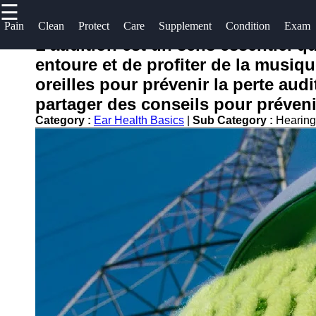
☰
×
Useful
Socials
Help &
Pain
Clean
Protect
Care
Supplement
Condition
Exam
links
Support
L'audition est un sens essentiel 
oreilles
entoure et de profiter de la musiqu
Home
Facebook
Contact
oreilles pour prévenir la perte audi
About
partager des conseils pour prévenir
Instagram
Us
Category :
Ear Health Basics
|
Sub Category :
Hearing
Twitter
Write
for Us
Telegram