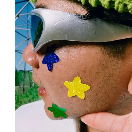
Support
Contact
About
Us
Write
for Us